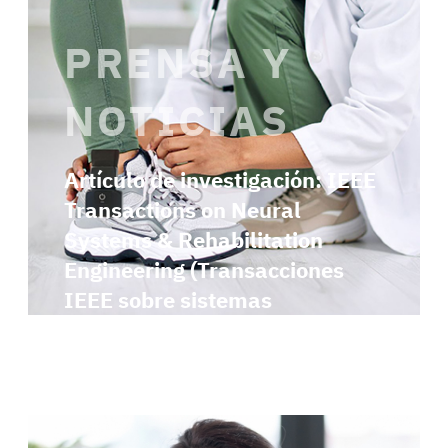
PRENSA Y
NOTICIAS
Artículo de investigación: IEEE
Transactions on Neural
Systems & Rehabilitation
Engineering (Transacciones
IEEE sobre sistemas
neuronales e ingeniería de
rehabilitación)