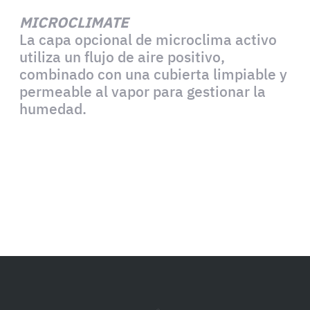
MICROCLIMATE
La capa opcional de microclima activo
utiliza un flujo de aire positivo,
combinado con una cubierta limpiable y
permeable al vapor para gestionar la
humedad.