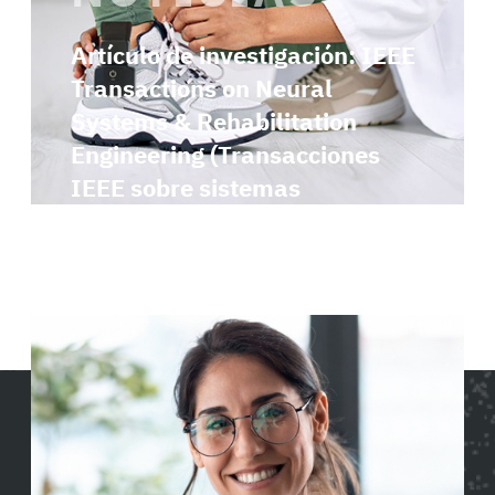
Artículo de investigación: IEEE
Transactions on Neural
Systems & Rehabilitation
Engineering (Transacciones
IEEE sobre sistemas
neuronales e ingeniería de
rehabilitación)