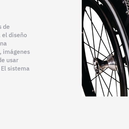
s de
 el diseño
ina
s, imágenes
de usar
 El sistema