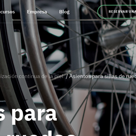
cursos
Empresa
Blog
RESERVAR UN
ización continua de la piel
/ Asientos para sillas de rue
s para