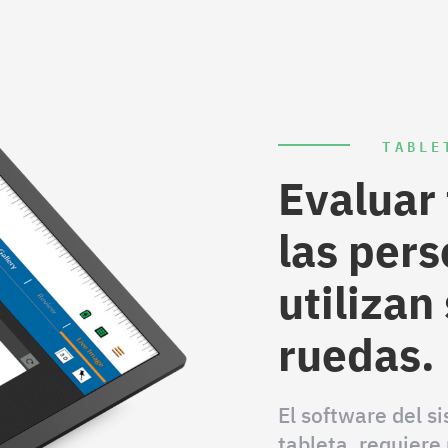
TABLE
Evaluar
las per
utilizan 
ruedas.
El software del s
tableta, requier