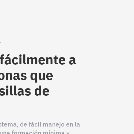
T
 fácilmente a
sonas que
sillas de
istema, de fácil manejo en la
e una formación mínima y